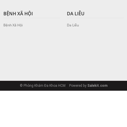
BỆNH XÃ HỘI
DA LIỄU
Bệnh Xã Hội
Da Liễu
© Phòng Khám Đa Khoa HCM
Powered by
Salekit.com